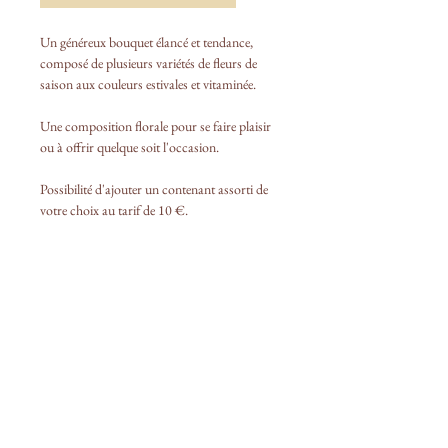
Un généreux bouquet élancé et tendance,
composé de plusieurs variétés de fleurs de
saison aux couleurs estivales et vitaminée.
Une composition florale pour se faire plaisir
ou à offrir quelque soit l'occasion.
Possibilité d'ajouter un contenant assorti de
votre choix au tarif de 10 €.
Anniversaire, fête des mères, remerciements,
mariage, une création haute en couleur qui
sublimera votre décoration d'intérieur.
Pensez à commander votre composition
florale de préférence 24h avant la date de
livraison ou la veille au soir pour le
lendemain.
Clémentine Atelier Floral travaille