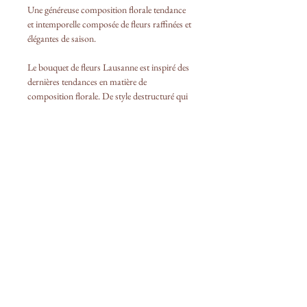
Une généreuse composition florale tendance
et intemporelle composée de fleurs raffinées et
élégantes de saison.
Le bouquet de fleurs Lausanne est inspiré des
dernières tendances en matière de
composition florale. De style destructuré qui
séduira à coup sûr et sublimera vos espaces
de vie et votre décoration d'intérieur.
Vous pouvez personnaliser votre composition
en modifiant les couleurs de
votre composition florale.
Possibilité d'ajouter un vase au tarif de 10 €.
Pensez à commander 24h avant la date de
livraison ou la veille au soir pour le
lendemain.
Clémentine Atelier Floral vous livre de beaux