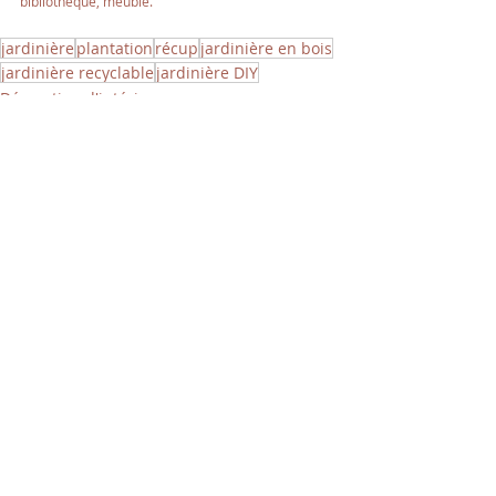
bibliothèque, meuble.
jardinière
plantation
récup
jardinière en bois
jardinière recyclable
jardinière DIY
Décoration d'intérieur
DIY
Posts récents
Voir tout