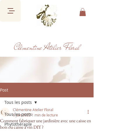
Clémentine Atelier Floral
Post
Tous les posts
Clémentine Atelier Floral
Tous les posts
6 juin 2022
1 min de lecture
Comment fabriquer une jardinière avec une caisse en
Phytothérapie
bois ou caisse à vin DIY ?