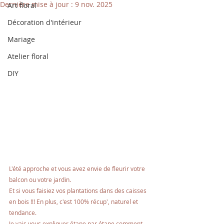
Dernière mise à jour :
9 nov. 2025
Art floral
Décoration d'intérieur
Mariage
Atelier floral
DIY
L'été approche et vous avez envie de fleurir votre 
balcon ou votre jardin. 
Et si vous faisiez vos plantations dans des caisses 
en bois !!! En plus, c'est 100% récup', naturel et 
tendance.
Je vais vous expliquer étape par étape comment 