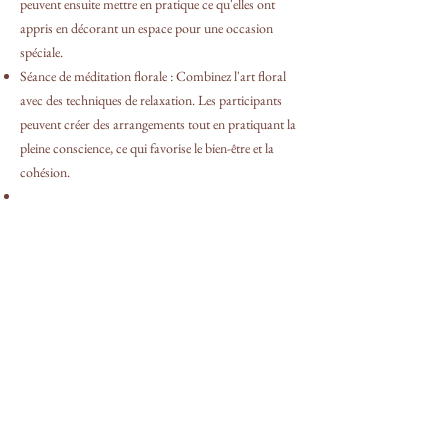
peuvent ensuite mettre en pratique ce qu'elles ont
appris en décorant un espace pour une occasion
spéciale.
Séance de méditation florale : Combinez l'art floral
avec des techniques de relaxation. Les participants
peuvent créer des arrangements tout en pratiquant la
pleine conscience, ce qui favorise le bien-être et la
cohésion.
Les ateliers DIY sont l'occasion de se découvrir de
nouvelles passions, de développer sa créativité et nous
avons remarqué que cela apportait un sentiment de
grande satisfaction aux participants, à la fin de
l'
atelier floral
.