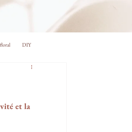
floral
DIY
ité et la 