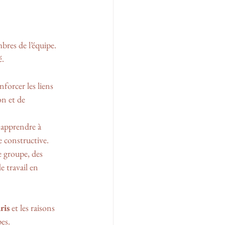
bres de l’équipe. 
é.
forcer les liens 
n et de 
 apprendre à 
e constructive. 
e groupe, des 
e travail en 
ris
 et les raisons 
es. 